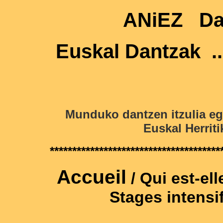
ANiEZ
Da
Euskal Dantzak ..
Munduko dantzen itzulia egi
Euskal Herrit
**************************************
Accueil
/
Qui est-ell
Stages intensi